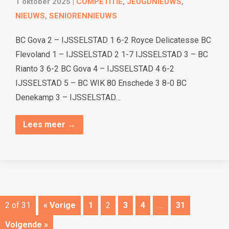
1 oktober 2025
|
COMPETITIE
,
JEUGDNIEUWS
,
NIEUWS
,
SENIORENNIEUWS
BC Gova 2 – IJSSELSTAD 1 6-2 Royce Delicatesse BC
Flevoland 1 – IJSSELSTAD 2 1-7 IJSSELSTAD 3 – BC
Rianto 3 6-2 BC Gova 4 – IJSSELSTAD 4 6-2
IJSSELSTAD 5 – BC WIK 80 Enschede 3 8-0 BC
Denekamp 3 – IJSSELSTAD…
Lees meer →
2 of 31
« Vorige
1
2
3
4
…
31
Volgende »